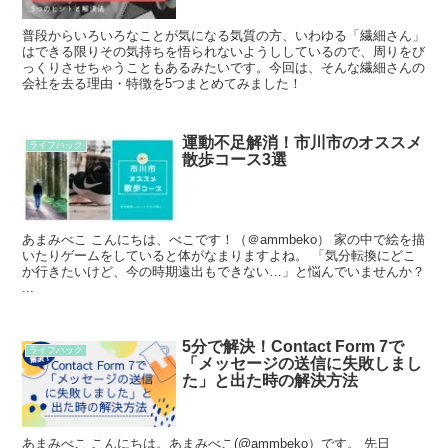
普段からいろいろなことが気になる気質の方、いわゆる「繊細さん」
はできる限りその気持ちを悟られないようししているので、周りをび
っくりさせちゃうこともあるみたいです。今回は、そんな繊細さんの
会社を去る理由・特徴を5つまとめてみました！
運動不足解消！市川市のオススメ
ライフハック
散歩コース3選
あまみべこ こんにちは、べこです！（＠ammbeko） 家の中で絵を描
いたりゲームをしていると体がなまりますよね。 「気分転換にどこ
か行きたいけど、今の時期遠出もできない…」と悩んでいませんか？
...
5分で解決！Contact Form 7で
ライフハック
「メッセージの送信に失敗しまし
た」と出た時の解決方法
あまみべこ こんにちは。あまみべこ(@ammbeko）です。 先日