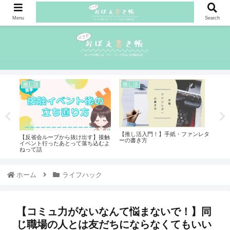
Menu
Search
推し活
推し活
推
【推し活入門！】手紙・ファンレタ
バラ
【反省会ループから抜け出す】接触
写真
ーの書き方
た
イベント行ったあとって落ち込むよ
ル・
ねって話
ホーム
ライフハック
【コミュ力がないなんて悩まないで！】同
じ職場の人とは友だちにならなくてもいい