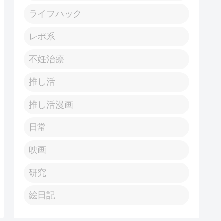
ライフハック
レポ系
不妊治療
推し活
推し活漫画
日常
映画
研究
絵日記