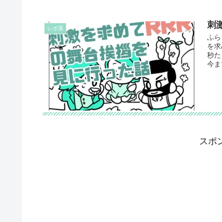
刺
レポ系
ふら
を求
秒た
今まで
スポ