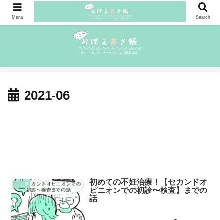
Menu
Search
2021-06
初めての不妊治療！【セカンドオ
レポ系
ピニオンでの初診〜検査】までの
話