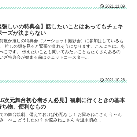
2021.11.09
緊張しいの特典会】話したいことはあってもチェキ
ポーズが決まらない
何度か推しの特典会（ツーショット撮影会）に参加はしているも
、 推しの顔を見ると緊張で倒れそうになります。こんにちは。あ
べこです。 伝えたいことも聞いてみたいこともたくさんあるの
いざ特典会が始まる前はジェットコースター...
2021.10.28
2.5次元舞台初心者さん必見】観劇に行くときの基本
持ち物、便利なもの
ての舞台観劇、備えておけば心配なし！ お悩みねこさん う～ん
み べこ どうしたの？ お悩みねこさん 今週末初め...