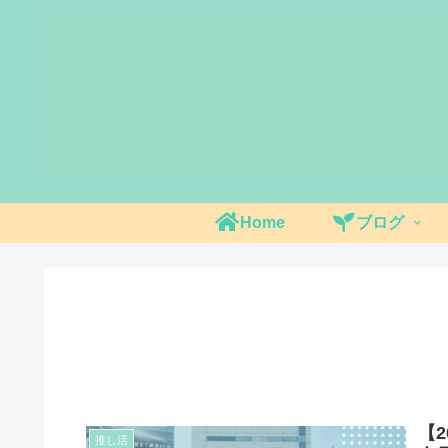
Home
ブログ
【
推し活