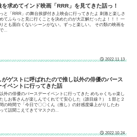
激を求めてインド映画「RRR」を見てきた話っ！
っと「RRR」の舞台挨拶付き上映会に行ってきたよ 刺激と楽しさ
めてふらっと見に行くことを決めたのが大正解だったよ！！！ 一
りとも面白くないシーンがない。ずっと楽しい。 その類の映画を
...
2022.11.13
しがゲストに呼ばれたので推し以外の俳優のバース
ーイベントに行ってきた話
以外の俳優のバースデーイベントに行ってきた めちゃくちゃ楽し
たしお客さんが楽しんでくれてて安心した（誰目線？） １部と２
間の時間で「今日で〇〇くん（推し）の好感度爆上がりしたわ
って話聞こえてきてマスクの...
2022.10.24