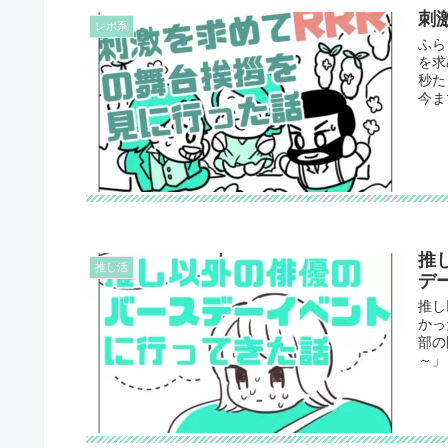
刺
レポ系
ふら
を求
秒た
今まで
推
推し活
デ
推し
かっ
部の
～」