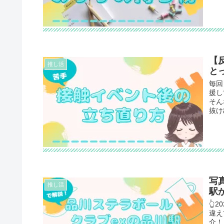
【
推し活
と
毎回
援し
そん
抜け
写
推し活
駅
👆
違え
介！