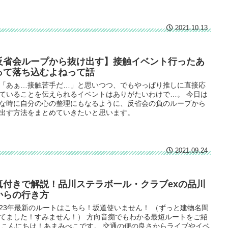
2021.10.13
反省会ループから抜け出す】接触イベント行ったあ
って落ち込むよねって話
「あぁ…接触苦手だ…」と思いつつ、でもやっぱり推しに直接応
ていることを伝えられるイベントはありがたいわけで…。 今日は
な時に自分の心の整理にもなるように、反省会の負のループから
出す方法をまとめていきたいと思います。
2021.09.24
真付きで解説！品川ステラボール・クラブexの品川
からの行き方
2023年最新のルートはこちら！坂道使いません！ （ずっと建物名間
てました！すみません！） 方向音痴でもわかる最短ルートをご紹
 こんにちは！あまみべこです。 交通の便の良さからライブやイベ