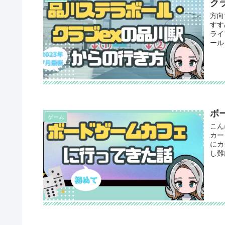
ク
方向
すす
ライ
ール
ボ
ゲーム
こん
カー
にカ
し難