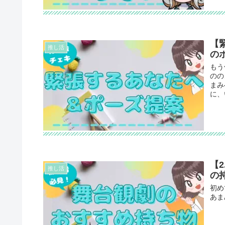
【
推し活
の
もう
のの
まみ
に、
【
推し活
の
初め
あま