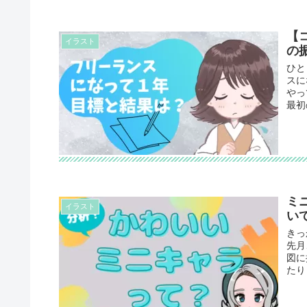
【
イラスト
の
ひと
スに
やっ
最初
ミ
イラスト
い
きっ
先月
図に
たり