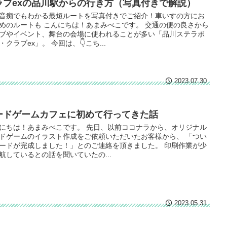
ラブexの品川駅からの行き方（写真付きで解説）
音痴でもわかる最短ルートを写真付きでご紹介！車いすの方にお
めのルートも こんにちは！あまみべこです。 交通の便の良さから
ブやイベント、舞台の会場に使われることが多い「品川ステラボ
・クラブex」。 今回は、👇こち...
2023.07.30
ードゲームカフェに初めて行ってきた話
にちは！あまみべこです。 先日、以前ココナラから、オリジナル
ドゲームのイラスト作成をご依頼いただいたお客様から、 「つい
ードが完成しました！」とのご連絡を頂きました。 印刷作業が少
航しているとの話を聞いていたの...
2023.05.31