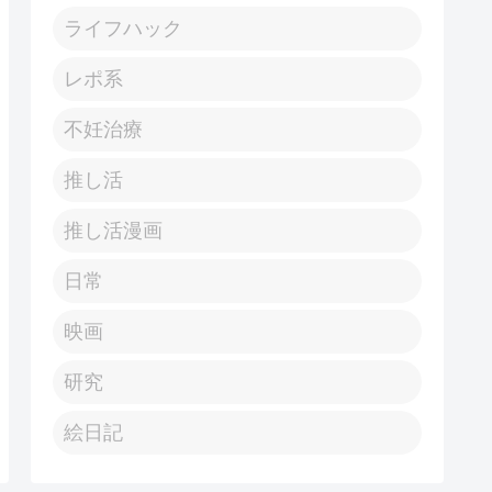
ライフハック
レポ系
不妊治療
推し活
推し活漫画
日常
映画
研究
絵日記